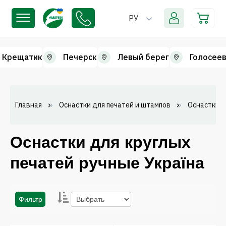
РУ
Крещатик
Печерск
Левый берег
Голосеев
Главная
Оснастки для печатей и штампов
Оснастки д
Оснастки для круглых
печатей ручные Україна
Фильтр