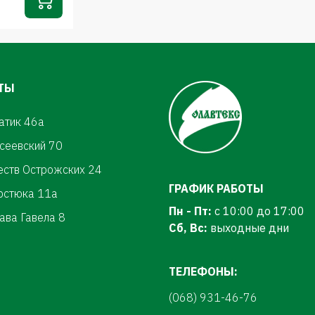
ТЫ
атик 46а
осеевский 70
еств Острожских 24
ГРАФИК РАБОТЫ
ерстюка 11а
Пн - Пт:
с 10:00 до 17:00
ава Гавела 8
Сб, Вс:
выходные дни
ТЕЛЕФОНЫ:
(068) 931-46-76