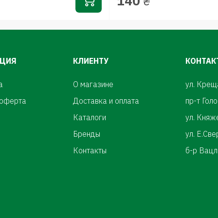
140
₴
ЦИЯ
КЛИЕНТУ
КОНТАК
а
О магазине
ул. Крещ
 оферта
Доставка и оплата
пр-т Гол
Каталоги
ул. Княж
Бренды
ул. Е.Св
Контакты
б-р Вацл