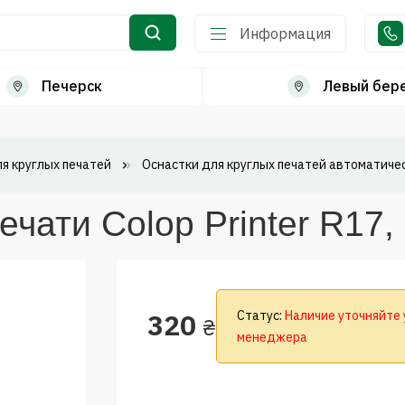
Информация
Печерск
Левый бер
я круглых печатей
Оснастки для круглых печатей автоматиче
ечати Colop Printer R17,
320
Статус:
Наличие уточняйте 
₴
менеджера