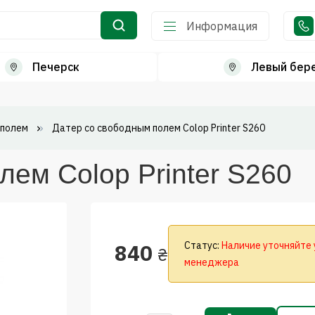
Информация
Печерск
Левый бер
 полем
Датер со свободным полем Colop Printer S260
лем Colop Printer S260
840
Статус:
Наличие уточняйте 
₴
менеджера