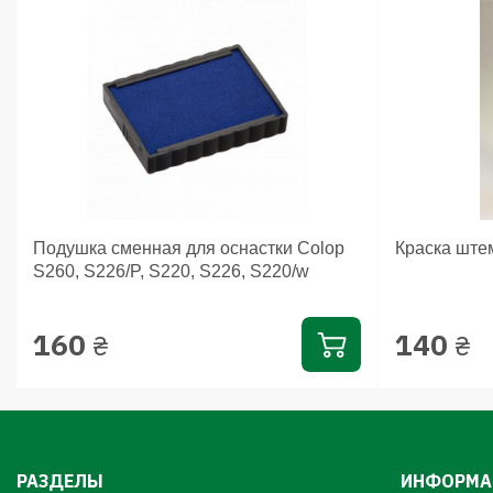
Подушка сменная для оснастки Colop
Краска ште
S260, S226/P, S220, S226, S220/w
160
140
₴
₴
РАЗДЕЛЫ
ИНФОРМА