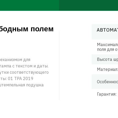
ободным полем
АВТОМА
Максимал
поля для о
Высота ш
механизмом для
ампа с текстом и даты.
Материал
рутки соответствующего
ты: 01 ТРА 2019
Особеннос
 штемпельная подушка
Гарантия: