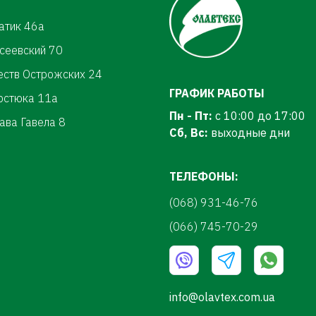
атик 46а
осеевский 70
еств Острожских 24
ГРАФИК РАБОТЫ
ерстюка 11а
Пн - Пт:
с 10:00 до 17:00
ава Гавела 8
Сб, Вс:
выходные дни
ТЕЛЕФОНЫ:
(068) 931-46-76
(066) 745-70-29
info@olavtex.com.ua