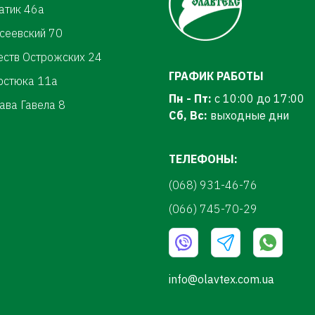
атик 46а
осеевский 70
еств Острожских 24
ГРАФИК РАБОТЫ
ерстюка 11а
Пн - Пт:
с 10:00 до 17:00
ава Гавела 8
Сб, Вс:
выходные дни
ТЕЛЕФОНЫ:
(068) 931-46-76
(066) 745-70-29
info@olavtex.com.ua