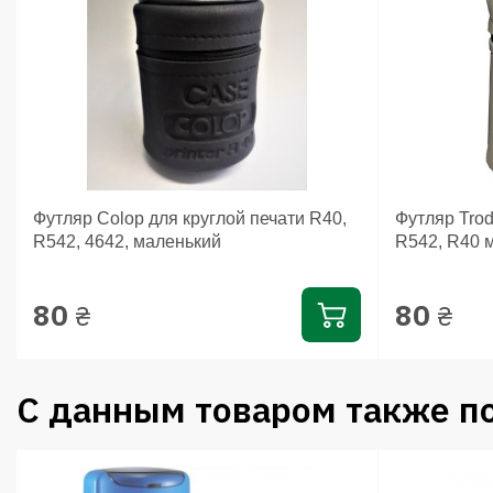
Футляр Colop для круглой печати R40,
Футляр Trod
R542, 4642, маленький
R542, R40 
80
80
₴
₴
С данным товаром также п