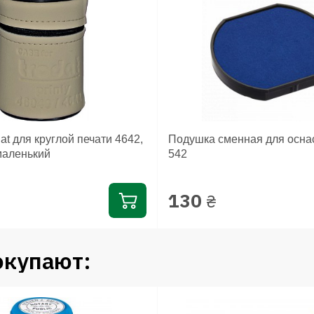
at для круглой печати 4642,
Подушка сменная для оснас
маленький
542
130
₴
окупают: