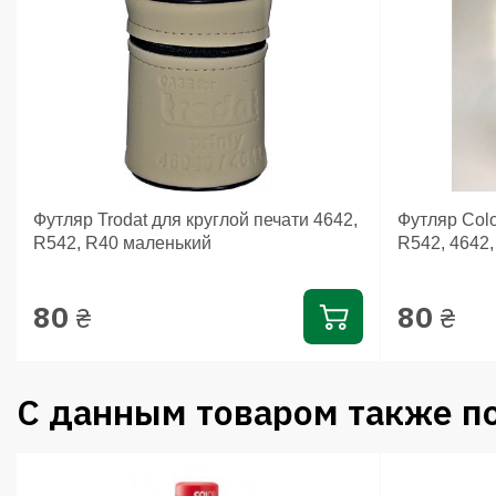
Футляр Trodat для круглой печати 4642,
Футляр Colo
R542, R40 маленький
R542, 4642
80
80
₴
₴
С данным товаром также п