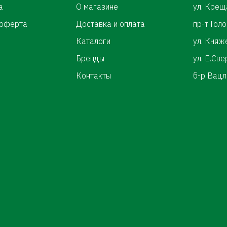
а
О магазине
ул. Крещ
 оферта
Доставка и оплата
пр-т Гол
Каталоги
ул. Княж
Бренды
ул. Е.Св
Контакты
б-р Вацл