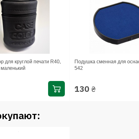
p для круглой печати R40,
Подушка сменная для оснас
, маленький
542
130
₴
окупают: