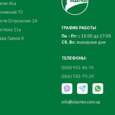
атик 46а
осеевский 70
еств Острожских 24
ГРАФИК РАБОТЫ
ерстюка 11а
Пн - Пт:
с 10:00 до 17:00
ава Гавела 8
Сб, Вс:
выходные дни
ТЕЛЕФОНЫ:
(068) 931-46-76
(066) 745-70-29
info@olavtex.com.ua