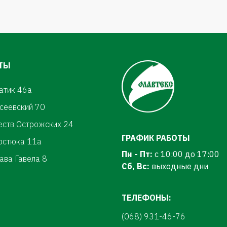
ТЫ
атик 46а
осеевский 70
еств Острожских 24
ГРАФИК РАБОТЫ
ерстюка 11а
Пн - Пт:
с 10:00 до 17:00
ава Гавела 8
Сб, Вс:
выходные дни
ТЕЛЕФОНЫ:
(068) 931-46-76