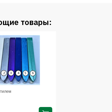
ющие товары:
итилем