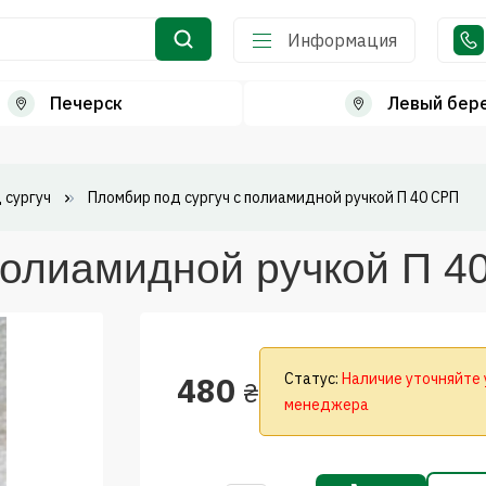
Информация
Печерск
Левый бер
 сургуч
Пломбир под сургуч с полиамидной ручкой П 40 СРП
полиамидной ручкой П 4
480
Статус:
Наличие уточняйте 
₴
менеджера