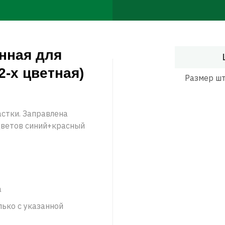
нная для
2-х цветная)
Размер шт
стки. Заправлена
цветов синий+красный
а
лько с указанной