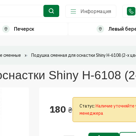
Информация
Печерск
Левый бер
е сменные
Подушка сменная для оснастки Shiny H-6108 (2-х цв
настки Shiny H-6108 (2
180
Статус:
Наличие уточняйте 
₴
менеджера