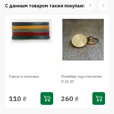
С данным товаром также покупают:
Сургуч в палочках
Пломбир под пластилин
П 25 ЛТ
110
260
₴
₴