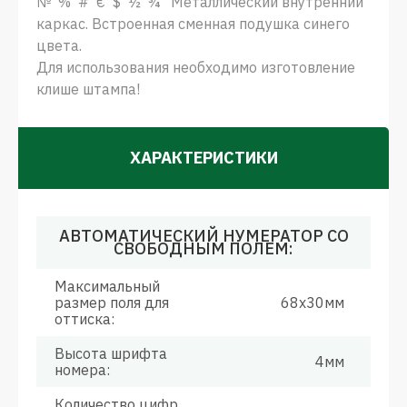
№ % # € $ ½ ¾ Металлический внутренний
каркас. Встроенная сменная подушка синего
цвета.
Для использования необходимо изготовление
клише штампа!
ХАРАКТЕРИСТИКИ
АВТОМАТИЧЕСКИЙ НУМЕРАТОР СО
СВОБОДНЫМ ПОЛЕМ:
Максимальный
размер поля для
68х30мм
оттиска:
Высота шрифта
4мм
номера:
Количество цифр