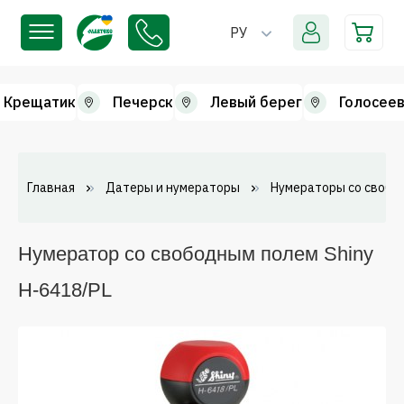
РУ
Крещатик
Печерск
Левый берег
Голосеев
Главная
Датеры и нумераторы
Нумераторы со свобо
Нумератор со свободным полем Shiny
Н-6418/PL