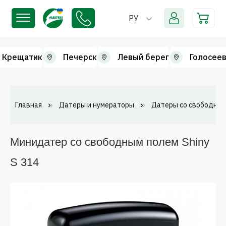
РУ
Крещатик
Печерск
Левый берег
Голосеев
Главная
Датеры и нумераторы
Датеры со свободным
Минидатер со свободным полем Shiny
S 314