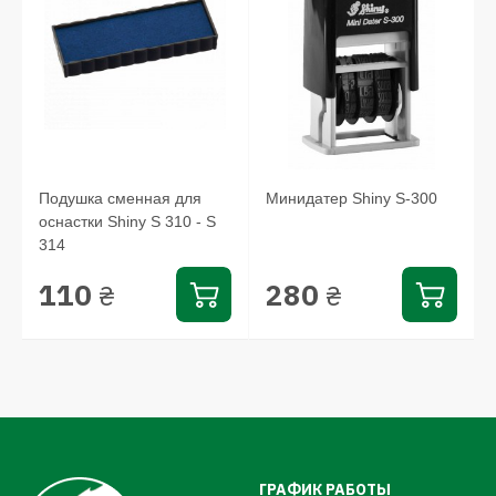
Подушка сменная для
Минидатер Shiny S-300
оснастки Shiny S 310 - S
314
110
280
₴
₴
ГРАФИК РАБОТЫ