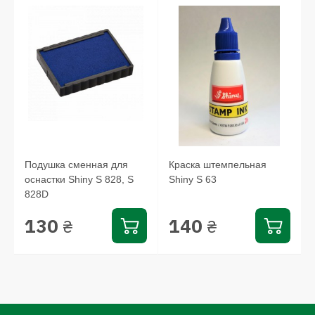
Подушка сменная для
Краска штемпельная
оснастки Shiny S 828, S
Shiny S 63
828D
130
140
₴
₴