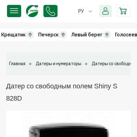
РУ
Крещатик
Печерск
Левый берег
Голосеев
Главная
Датеры и нумераторы
Датеры со свободным
Датер со свободным полем Shiny S
828D