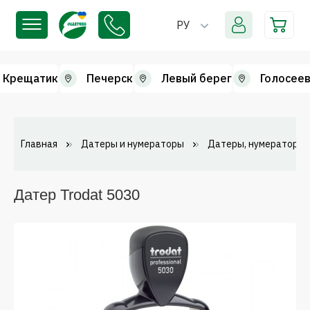
РУ
Крещатик
Печерск
Левый берег
Голосеев
Главная
Датеры и нумераторы
Датеры, нумераторы 
Датер Trodat 5030