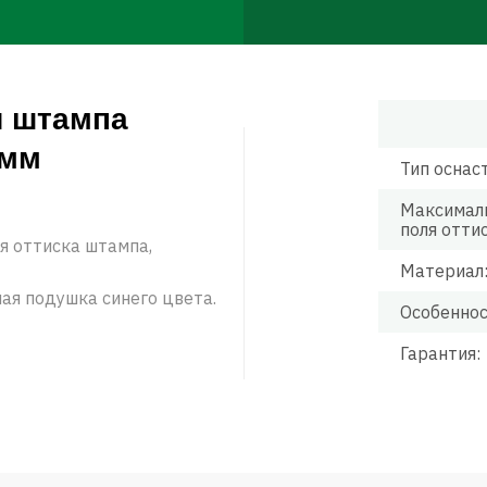
я штампа
 мм
Тип оснас
Максимал
поля оттис
я оттиска штампа,
Материал
ая подушка синего цвета.
Особеннос
Гарантия: