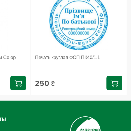
и Colop
Печать круглая ФОП ПК40/1.1
250
₴
ТЫ