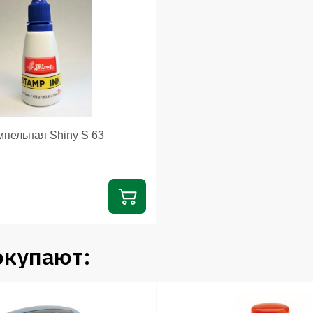
мпельная Shiny S 63
окупают: