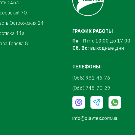
атик 46а
осеевский 70
еств Острожских 24
ГРАФИК РАБОТЫ
ерстюка 11а
Пн - Пт:
с 10:00 до 17:00
ава Гавела 8
Сб, Вс:
выходные дни
ТЕЛЕФОНЫ:
(068) 931-46-76
(066) 745-70-29
info@olavtex.com.ua