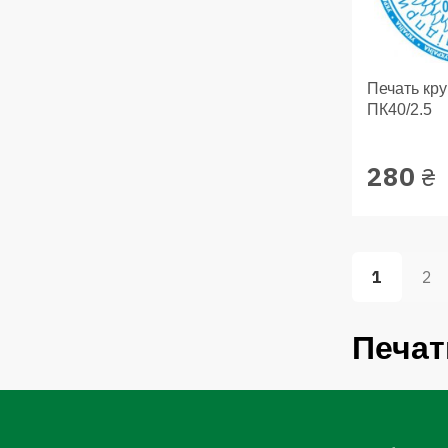
Печать кр
ПК40/2.5
280
₴
1
2
Печат