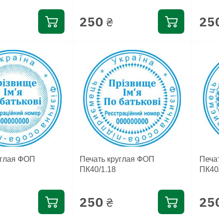
250
25
₴
углая ФОП
Печать круглая ФОП
Печа
ПК40/1.18
ПК40
250
25
₴