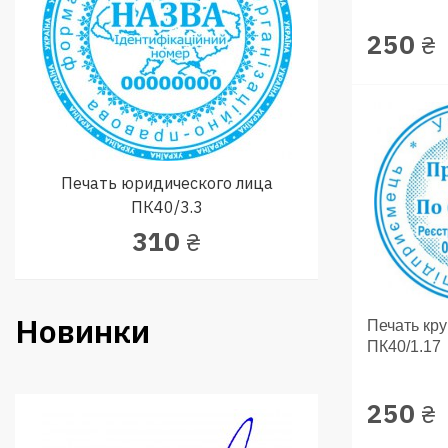
250
₴
Печать юридического лица
ПК40/3.3
310
₴
Новинки
Печать кр
ПК40/1.17
250
₴