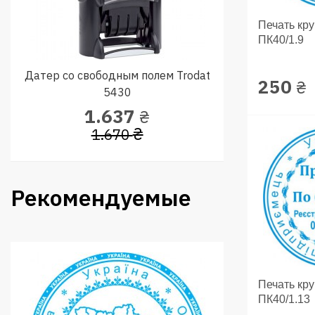
Печать кр
ПК40/1.9
Датер со свободным полем Trodat
250
₴
5430
1.637
₴
₴
1.670
Рекомендуемые
Печать кр
ПК40/1.13