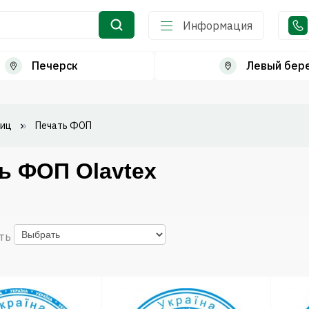
Информация
Печерск
Левый бер
лиц
Печать ФОП
ь ФОП Olavtex
ть