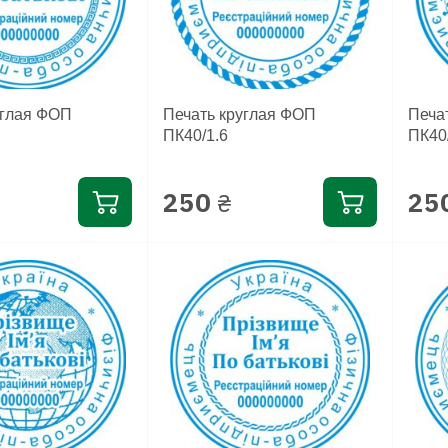
углая ФОП
Печать круглая ФОП
Печа
ПК40/1.6
ПК40
250
25
₴