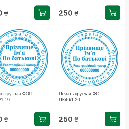
0
250
₴
₴
ть круглая ФОП
Печать круглая ФОП
/1.19
ПК40/1.20
0
250
₴
₴