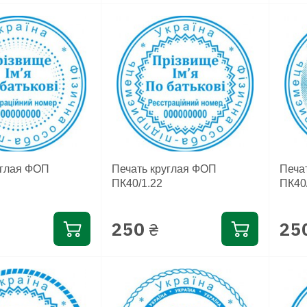
углая ФОП
Печать круглая ФОП
Печа
ПК40/1.22
ПК40
250
25
₴