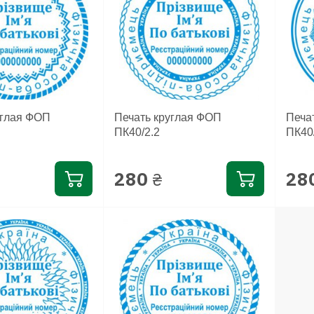
углая ФОП
Печать круглая ФОП
Печа
ПК40/2.2
ПК40
280
28
₴