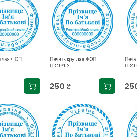
углая ФОП
Печать круглая ФОП
Печа
ПК40/1.2
ПК40
250
25
₴