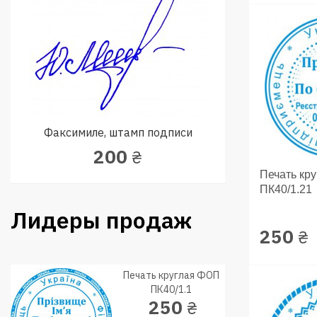
Факсимиле, штамп подписи
200
₴
Печать кр
ПК40/1.21
Лидеры продаж
250
₴
Печать круглая ФОП
ПК40/1.1
250
₴