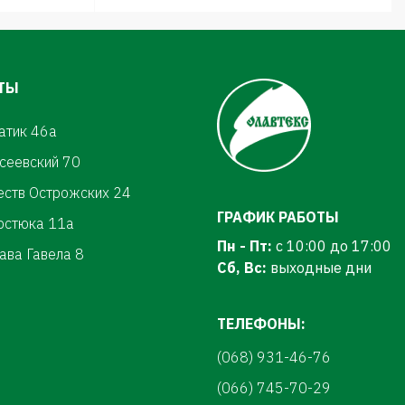
ТЫ
атик 46а
осеевский 70
еств Острожских 24
ГРАФИК РАБОТЫ
ерстюка 11а
Пн - Пт:
с 10:00 до 17:00
ава Гавела 8
Сб, Вс:
выходные дни
ТЕЛЕФОНЫ:
(068) 931-46-76
(066) 745-70-29