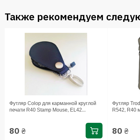
Также рекомендуем следу
Футляр Colop для карманной круглой
Футляр Trod
печати R40 Stamp Mouse, EL42...
R542, R40 
80
80
₴
₴