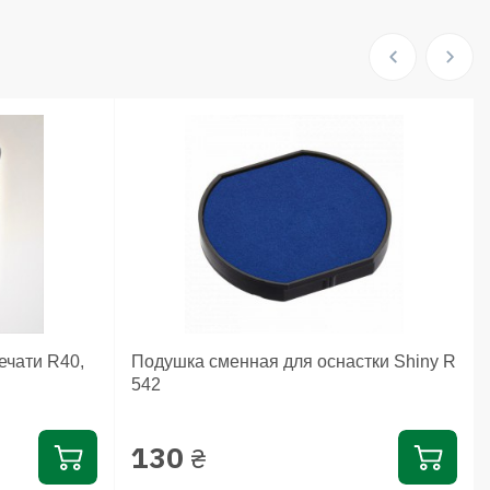
ечати R40,
Подушка сменная для оснастки Shiny R
542
130
₴