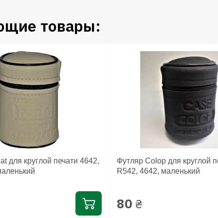
ющие товары:
at для круглой печати 4642,
Футляр Colop для круглой п
маленький
R542, 4642, маленький
80
₴