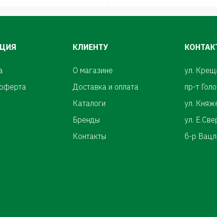
ЦИЯ
КЛИЕНТУ
КОНТАК
а
О магазине
ул. Крещ
 оферта
Доставка и оплата
пр-т Гол
Каталоги
ул. Княж
Бренды
ул. Е.Св
Контакты
б-р Вацл