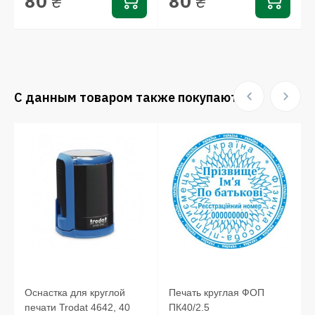
80
80
₴
₴
С данным товаром также покупают:
й
Оснастка для круглой
Печать круглая ФОП
печати Trodat 4642, 40
ПК40/2.5