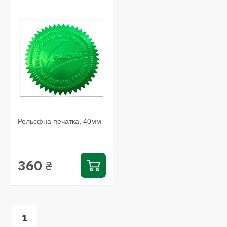
Рельєфна печатка, 40мм
360
₴
1