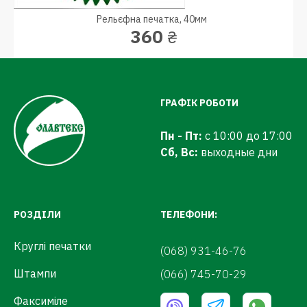
Рельєфна печатка, 40мм
360
₴
ГРАФІК РОБОТИ
Пн - Пт:
с 10:00 до 17:00
Сб, Вс:
выходные дни
РОЗДІЛИ
ТЕЛЕФОНИ:
Круглі печатки
(068) 931-46-76
Штампи
(066) 745-70-29
Факсиміле