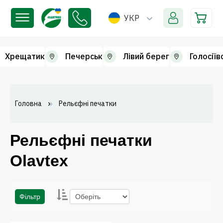
УКР
Хрещатик
Печерськ
Лівий берег
Голосіїв
Головна
Рельєфні печатки
Рельєфні печатки
Olavtex
Фільтр