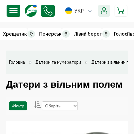
УКР
Хрещатик
Печерськ
Лівий берег
Голосіїв
Головна
Датери та нумератори
Датери з вільним по
Датери з вільним полем
Фільтр