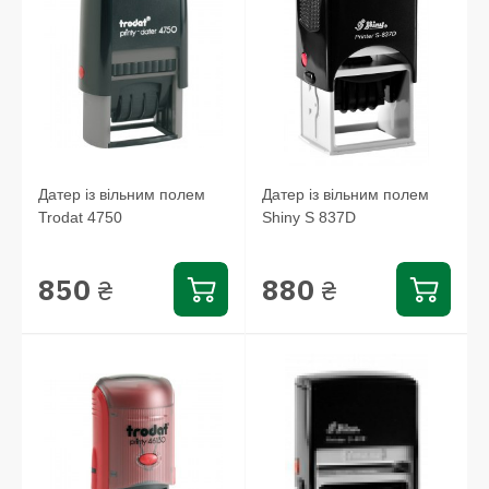
Датер із вільним полем
Датер із вільним полем
Trodat 4750
Shiny S 837D
850
880
₴
₴