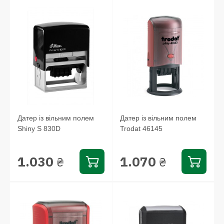
Датер із вільним полем
Датер із вільним полем
Shiny S 830D
Trodat 46145
1.030
1.070
₴
₴