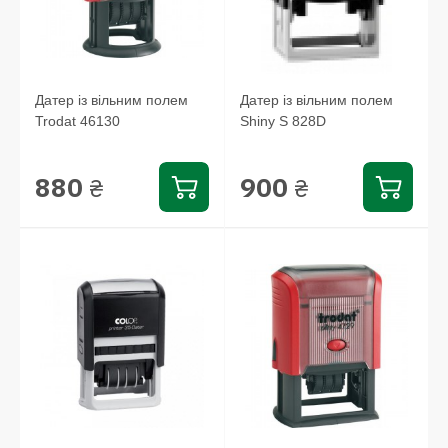
Датер із вільним полем
Датер із вільним полем
Trodat 46130
Shiny S 828D
880
900
₴
₴