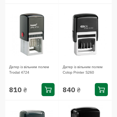
Датер із вільним полем
Датер із вільним полем
Trodat 4724
Colop Printer S260
810
840
₴
₴