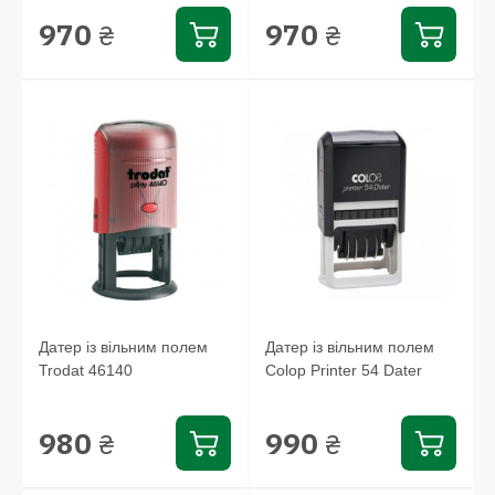
970
970
₴
₴
Датер із вільним полем
Датер із вільним полем
Trodat 46140
Colop Printer 54 Dater
980
990
₴
₴