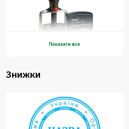
Показати все
Кількість штемпельної продукції
зростає з кожним роком. Це з
Знижки
бажанням підвищити рівень
комфорту і швидкість оформлення
величезної кількості паперів,
оптимізуючи документообіг у
компанії.
Датер із вільним полем
–
це інструмент, який позбавляє
необхідності проставляння дат на
численних однотипних документах.