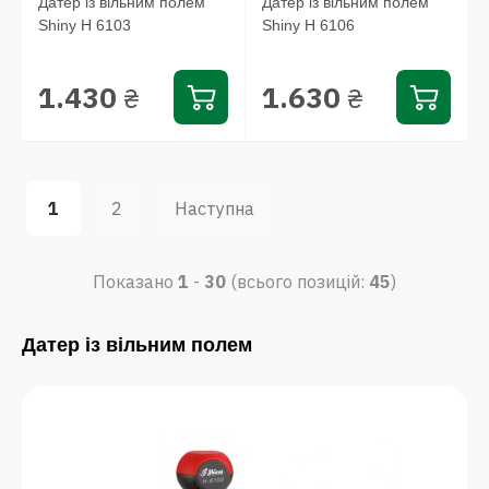
Датер із вільним полем
Датер із вільним полем
Shiny Н 6103
Shiny Н 6106
1.430
1.630
₴
₴
1
2
Наступна
Показано
1
-
30
(всього позицій:
45
)
Датер із вільним полем