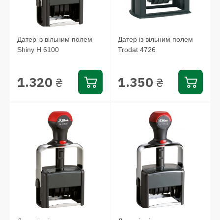
Датер із вільним полем
Датер із вільним полем
Shiny Н 6100
Trodat 4726
1.320
1.350
₴
₴