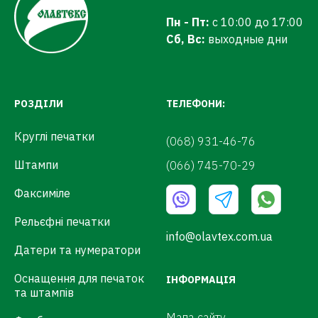
датер із вільним полем colop;
датер міні colop;
Пн - Пт:
с 10:00 до 17:00
автоматичний датер colop.
Сб, Вс:
выходные дни
На сайті ви знайдете
нумератори
,
ціни на які відрізняються своєю
доступністю. Також ми пропонуємо
РОЗДІЛИ
ТЕЛЕФОНИ:
оперативне оформлення замовлень,
доставку товарів по всій країні, а
Круглі печатки
(068) 931-46-76
також якісну продукцію з гарантією
виробника на весь асортимент
Штампи
(066) 745-70-29
товару.
Факсиміле
Рельєфні печатки
info@olavtex.com.ua
Датери та нумератори
Оснащення для печаток
ІНФОРМАЦІЯ
та штампів
Мапа сайту