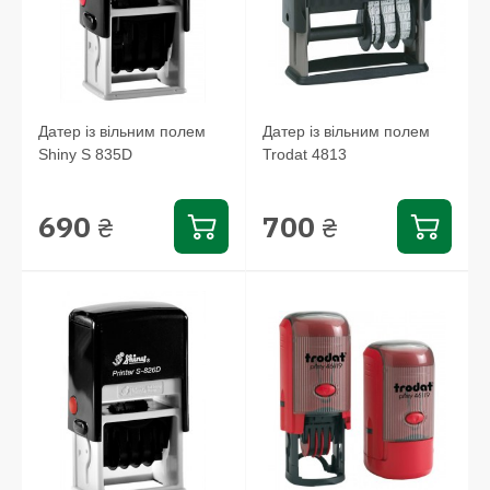
Датер із вільним полем
Датер із вільним полем
Shiny S 835D
Trodat 4813
690
700
₴
₴