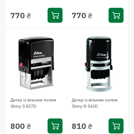
770
770
₴
₴
Датер із вільним полем
Датер із вільним полем
Shiny S 827D
Shiny R 542D
800
810
₴
₴