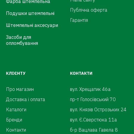
Фарба штемпельна
Публічна оферта
Подушки штемпельні
Гарантія
Штемпельні аксесуари
Засоби для
опломбування
КЛІЄНТУ
КОНТАКТИ
Про магазин
вул. Хрещатик 46а
Доставка і оплата
пр-т Голосіївський 70
Каталоги
вул. Князів Острозьких 24
Бренди
вул. Є.Сверстюка 11а
Контакти
б-р Вацлава Гавела 8