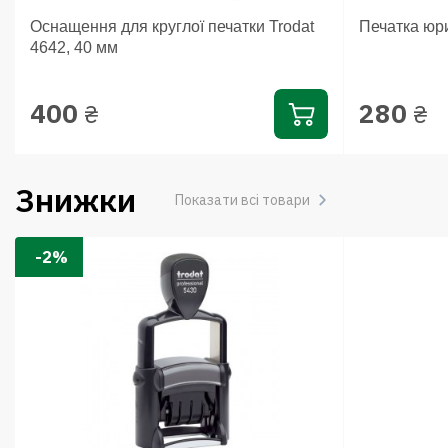
Оснащення для круглої печатки Trodat
Печатка юр
4642, 40 мм
400
280
₴
₴
Знижки
Показати всі товари
-2%