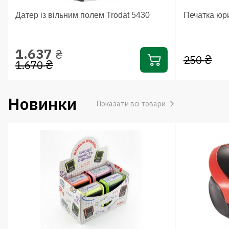
Датер із вільним полем Trodat 5430
Печатка юри
1.637
₴
₴
250
₴
1.670
Новинки
Показати всі товари