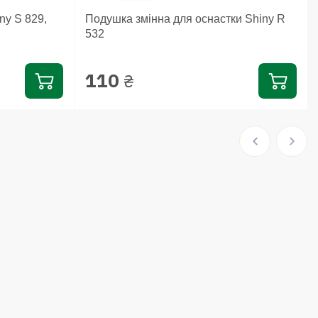
y S 829,
Подушка змінна для оснастки Shiny R
532
110
₴