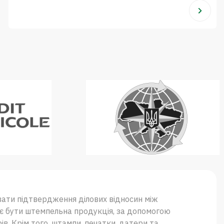
вати підтвердження ділових відносин між
ає бути штемпельна продукція, за допомогою
ів. Крім того, штампи, печатки, датери та