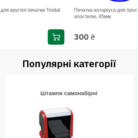
ля круглої печатки Trodat
Печатка нотаріуса для про
апостилю, 45мм
300
₴
Популярні категорії
Штампи самонабірні