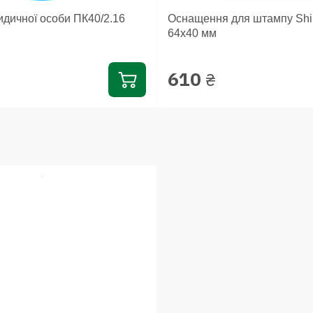
идичної особи ПК40/2.16
Оснащення для штампу Shin
64х40 мм
610
₴