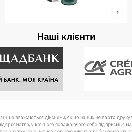
Наші клієнти
раїні не вважаються дійсними, якщо на них не варто друку
бо підприємства, у кожного поважаючого себе підприємця м
есіоналізм, заручитися довірою клієнтів та бізнес-партнер