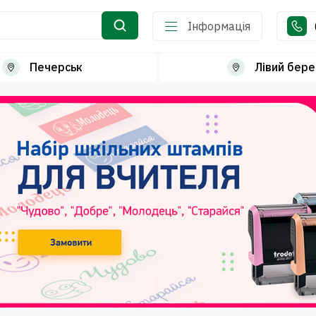
Інформація
Печерськ
Лівий бере