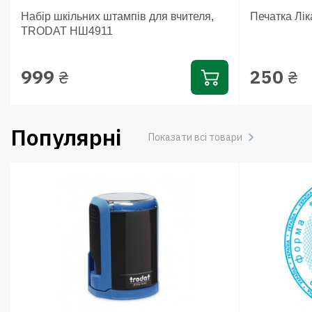
Набір шкільних штампів для вчителя,
Печатка Лік
TRODAT НШ4911
999
250
₴
₴
Популярні
Показати всі товари