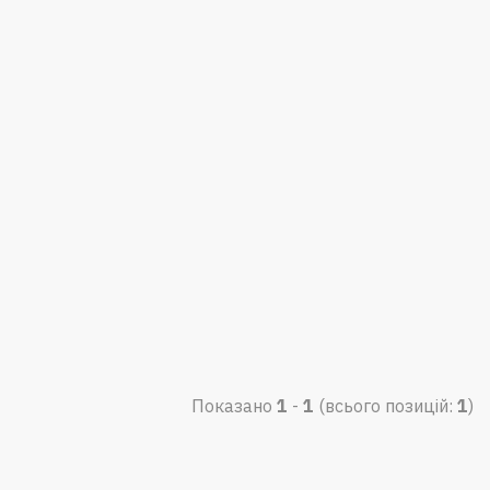
Показано
1
-
1
(всього позицій:
1
)