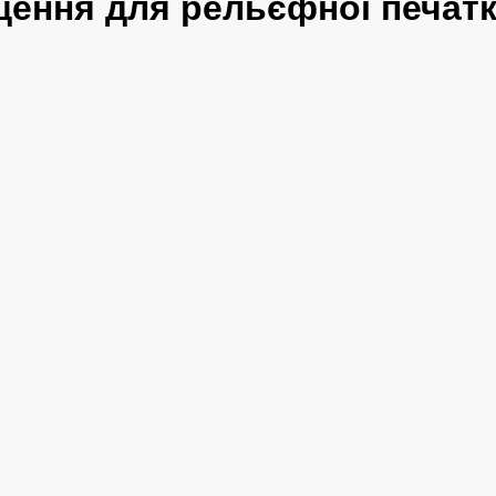
ення для рельєфної печат