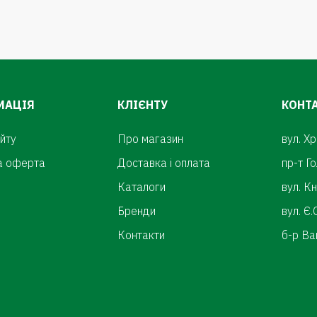
МАЦІЯ
КЛІЄНТУ
КОНТ
йту
Про магазин
вул. Х
а оферта
Доставка і оплата
пр-т Г
Каталоги
вул. К
Бренди
вул. Є
Контакти
б-р Ва