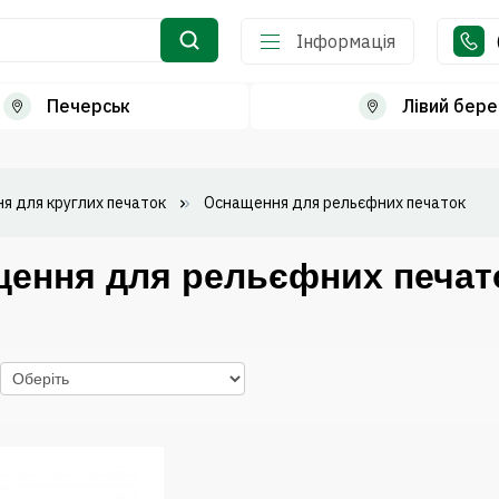
Інформація
Печерськ
Лівий бере
я для круглих печаток
Оснащення для рельєфних печаток
ення для рельєфних печато