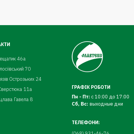
АКТИ
рещатик 46а
олосіївський 70
нязів Острозьких 24
ГРАФІК РОБОТИ
.Сверстюка 11а
Пн - Пт:
с 10:00 до 17:00
цлава Гавела 8
Сб, Вс:
выходные дни
ТЕЛЕФОНИ:
(068) 931-46-76