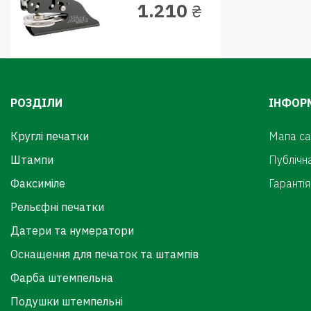
1.210
₴
РОЗДІЛИ
ІНФОР
Круглі печатки
Мапа са
Штампи
Публічн
Факсиміле
Гарантія
Рельєфні печатки
Датери та нумератори
Оснащення для печаток та штампів
Фарба штемпельна
Подушки штемпельні