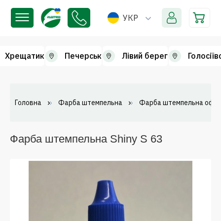
УКР
Хрещатик
Печерськ
Лівий берег
Голосіїв
Головна
Фарба штемпельна
Фарба штемпельна офіс
Фарба штемпельна Shiny S 63