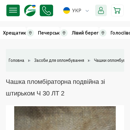
УКР
Хрещатик
Печерськ
Лівий берег
Голосіїв
Головна
Засоби для опломбування
Чашки опломбувал
Чашка пломбіраторна подвійна зі
штирьком Ч 30 ЛТ 2