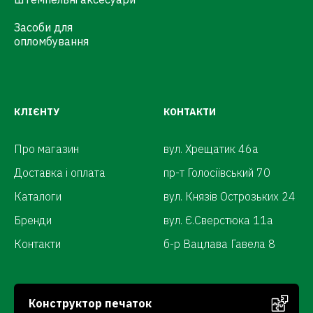
Засоби для
опломбування
КЛІЄНТУ
КОНТАКТИ
Про магазин
вул. Хрещатик 46а
Доставка і оплата
пр-т Голосіївський 70
Каталоги
вул. Князів Острозьких 24
Бренди
вул. Є.Сверстюка 11а
Контакти
б-р Вацлава Гавела 8
Конструктор печаток