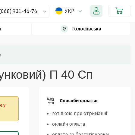
УКР
(068) 931-46-76
г
Голосіївська
п
унковий) П 40 Сп
Способи оплати:
е у
готівкою при отриманні
онлайн оплата
оплата за безготівковим