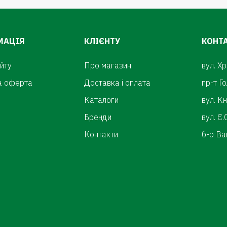
МАЦІЯ
КЛІЄНТУ
КОНТ
йту
Про магазин
вул. Х
а оферта
Доставка і оплата
пр-т Г
Каталоги
вул. К
Бренди
вул. Є
Контакти
б-р Ва