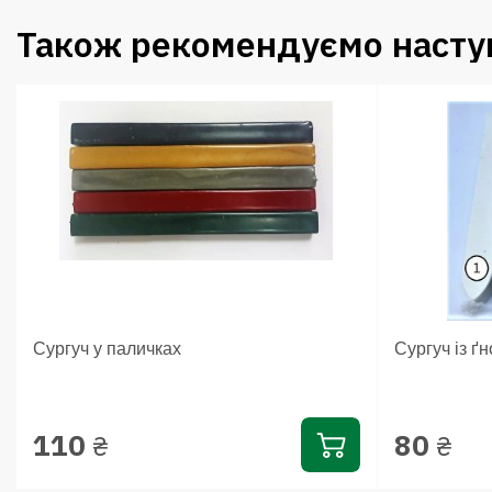
Також рекомендуємо наступ
Сургуч у паличках
Сургуч із ґ
110
80
₴
₴