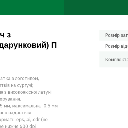
ч з
Розмір заг
дарунковий) П
Розмір від
Комплекта
тка з логотипом,
тків на сургучі;
 з високоякісної латуні
ерування.
5 мм, максимальна -0,5 мм
юнок надається
ті: .eps, .ai, .cdr (не
 не нижче 600 dpi.