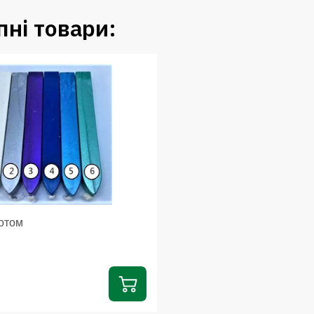
ні товари:
нотом