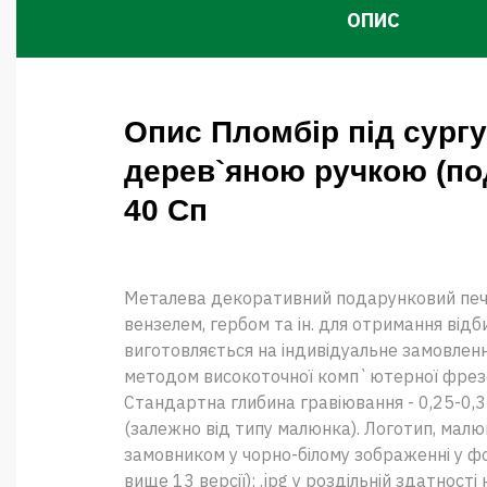
ОПИС
Опис Пломбір під сургу
дерев`яною ручкою (по
40 Сп
Металева декоративний подарунковий печа
вензелем, гербом та ін. для отримання відби
виготовляється на індивідуальне замовлення
методом високоточної комп`ютерної фрез
Стандартна глибина гравіювання - 0,25-0,3
(залежно від типу малюнка). Логотип, мал
замовником у чорно-білому зображенні у форма
вище 13 версії); .jpg у роздільній здатності