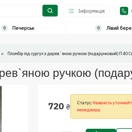
Інформація
Печерськ
Лівий бере
Пломбір під сургуч з дерев`яною ручкою (подарунковий) П 40 С
ерев`яною ручкою (подар
720
Статус:
Наявність уточнюйт
₴
менеджера