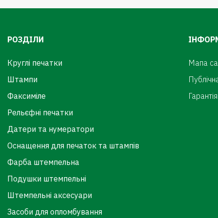
РОЗДІЛИ
ІНФОР
Круглі печатки
Мапа са
Штампи
Публічн
Факсиміле
Гарантія
Рельєфні печатки
Датери та нумератори
Оснащення для печаток та штампів
Фарба штемпельна
Подушки штемпельні
Штемпельні аксесуари
Засоби для опломбування