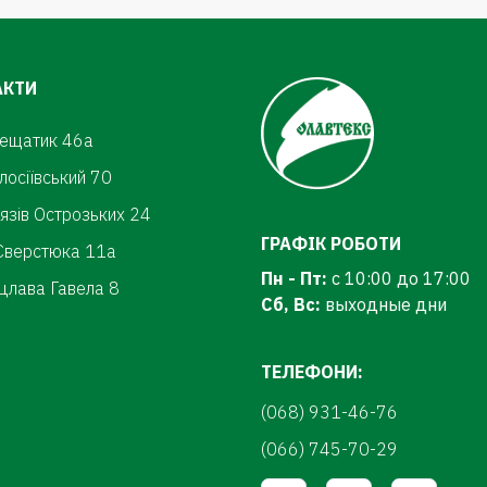
АКТИ
рещатик 46а
олосіївський 70
нязів Острозьких 24
ГРАФІК РОБОТИ
.Сверстюка 11а
Пн - Пт:
с 10:00 до 17:00
цлава Гавела 8
Сб, Вс:
выходные дни
ТЕЛЕФОНИ:
(068) 931-46-76
(066) 745-70-29