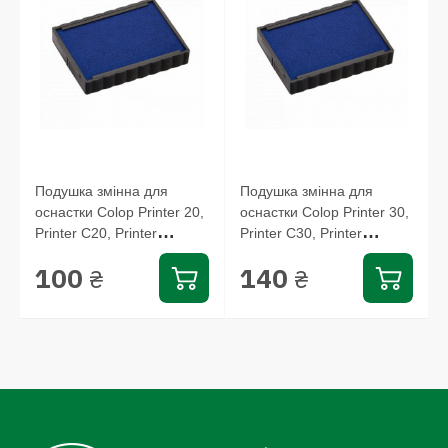
Подушка змінна для
Подушка змінна для
S
оснастки Colop Printer 20,
оснастки Colop Printer 30,
Printer С20, Printer
Printer С30, Printer
20/1Set...
30/1Set...
100
140
₴
₴