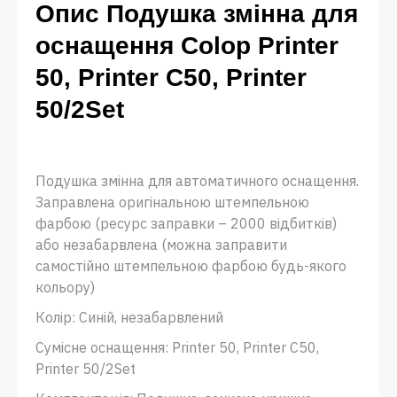
Опис Подушка змінна для
оснащення Colop Printer
50, Printer C50, Printer
50/2Set
Подушка змінна для автоматичного оснащення.
Заправлена ​​оригінальною штемпельною
фарбою (ресурс заправки – 2000 відбитків)
або незабарвлена ​​(можна заправити
самостійно штемпельною фарбою будь-якого
кольору)
Колір: Синій, незабарвлений
Сумісне оснащення: Printer 50, Printer С50,
Printer 50/2Set