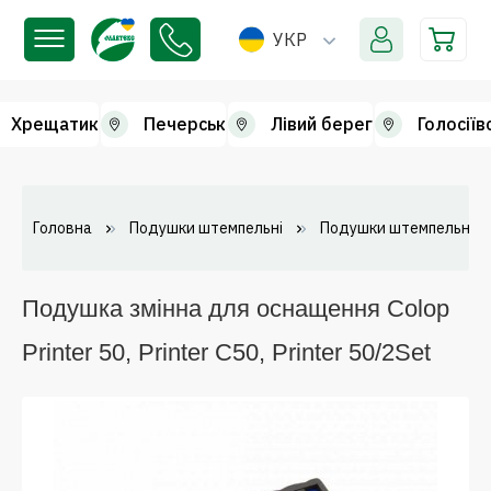
УКР
Хрещатик
Печерськ
Лівий берег
Голосіїв
Головна
Подушки штемпельні
Подушки штемпельні зм
Подушка змінна для оснащення Colop
Printer 50, Printer C50, Printer 50/2Set