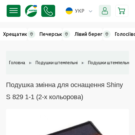
УКР
Хрещатик
Печерськ
Лівий берег
Голосіїв
Головна
Подушки штемпельні
Подушки штемпельні зм
Подушка змінна для оснащення Shiny
S 829 1-1 (2-х кольорова)