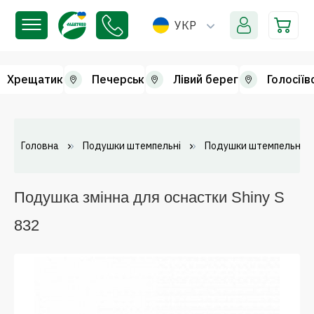
УКР
Хрещатик
Печерськ
Лівий берег
Голосіїв
Головна
Подушки штемпельні
Подушки штемпельні зм
Подушка змінна для оснастки Shiny S
832