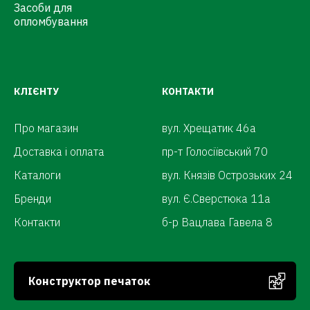
Засоби для
опломбування
КЛІЄНТУ
КОНТАКТИ
Про магазин
вул. Хрещатик 46а
Доставка і оплата
пр-т Голосіївський 70
Каталоги
вул. Князів Острозьких 24
Бренди
вул. Є.Сверстюка 11а
Контакти
б-р Вацлава Гавела 8
Конструктор печаток