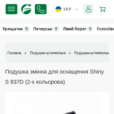
УКР
Хрещатик
Печерськ
Лівий берег
Голосіїв
Головна
Подушки штемпельні
Подушки штемпельні зм
Подушка змінна для оснащення Shiny
S 837D (2-х кольорова)