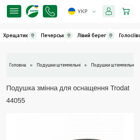
УКР
Хрещатик
Печерськ
Лівий берег
Голосіїв
Головна
Подушки штемпельні
Подушки штемпельні зм
Подушка змінна для оснащення Trodat
44055