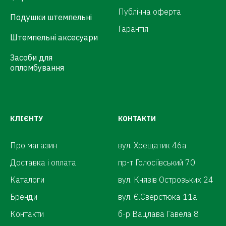
Публічна оферта
Подушки штемпельні
Гарантія
Штемпельні аксесуари
Засоби для
опломбування
КЛІЄНТУ
КОНТАКТИ
Про магазин
вул. Хрещатик 46а
Доставка і оплата
пр-т Голосіївський 70
Каталоги
вул. Князів Острозьких 24
Бренди
вул. Є.Сверстюка 11а
Контакти
б-р Вацлава Гавела 8