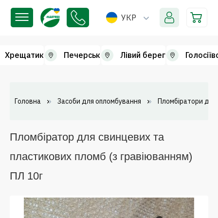
УКР
Хрещатик
Печерськ
Лівий берег
Голосіїв
Головна
Засоби для опломбування
Пломбіратори для
Пломбіратор для свинцевих та
пластикових пломб (з гравіюванням)
ПЛ 10г