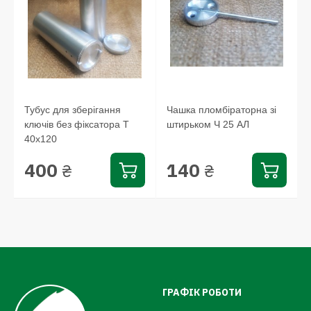
Тубус для зберігання
Чашка пломбіраторна зі
ключів без фіксатора Т
штирьком Ч 25 АЛ
40x120
400
140
₴
₴
ГРАФІК РОБОТИ