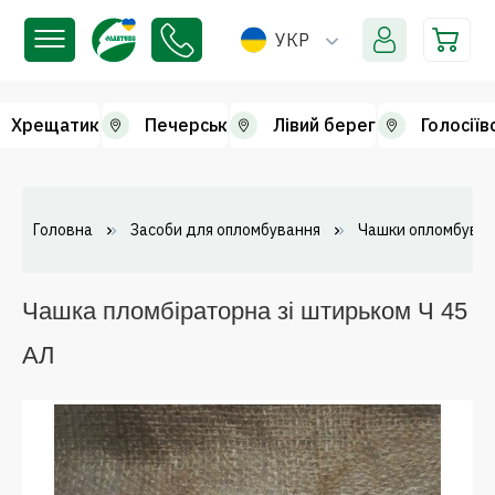
УКР
Хрещатик
Печерськ
Лівий берег
Голосіїв
Головна
Засоби для опломбування
Чашки опломбувал
Чашка пломбіраторна зі штирьком Ч 45
АЛ