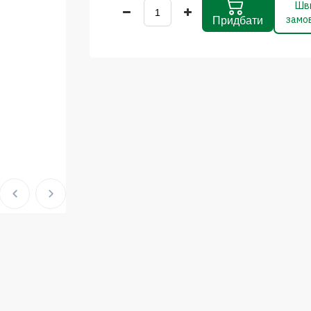
Шв
замо
Придбати