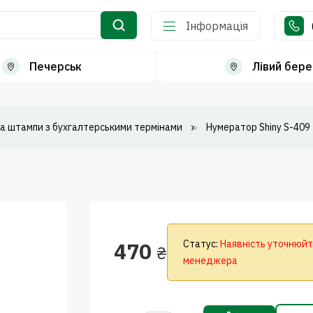
Інформація
Печерськ
Лівий бере
а штампи з бухгалтерськими термінами
Нумератор Shiny S-409
470
Статус:
Наявність уточнюйт
₴
менеджера