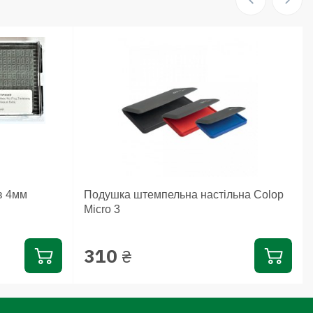
в 4мм
Подушка штемпельна настільна Colop
Micro 3
310
₴