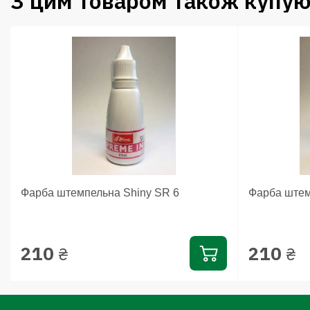
З цим товаром також купую
Фарба штемпельна Shiny SR 6
Фарба штем
210
210
₴
₴