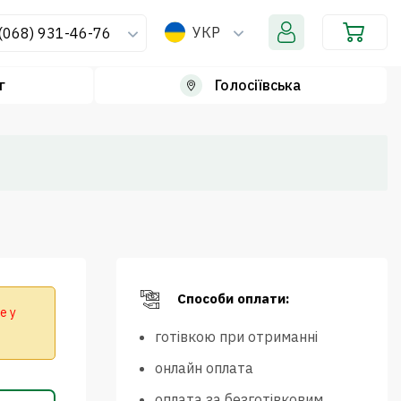
УКР
(068) 931-46-76
г
Голосіївська
Способи оплати:
е у
готівкою при отриманні
онлайн оплата
оплата за безготівковим