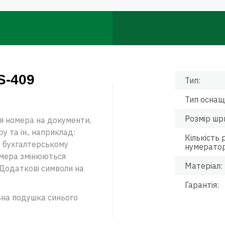
S-409
Тип:
Тип оснащ
Розмір шр
я номера на документи,
у та ін., наприклад:
Кількість 
а бухгалтерському
нумератор
омера змінюються
Матеріал:
 Додаткові символи на
Гарантія:
ьна подушка синього