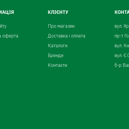
МАЦІЯ
КЛІЄНТУ
КОНТ
йту
Про магазин
вул. Х
а оферта
Доставка і оплата
пр-т Г
Каталоги
вул. К
Бренди
вул. Є
Контакти
б-р Ва