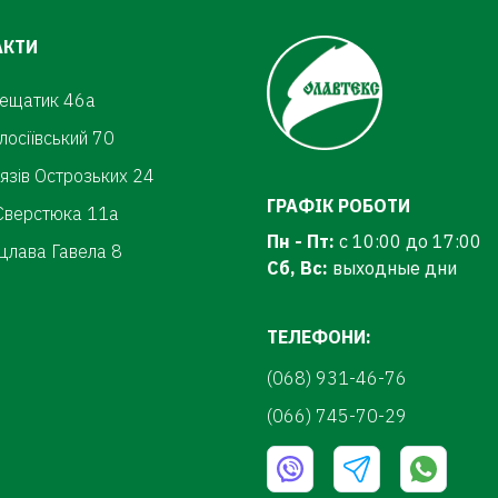
АКТИ
рещатик 46а
олосіївський 70
нязів Острозьких 24
ГРАФІК РОБОТИ
.Сверстюка 11а
Пн - Пт:
с 10:00 до 17:00
цлава Гавела 8
Сб, Вс:
выходные дни
ТЕЛЕФОНИ:
(068) 931-46-76
(066) 745-70-29