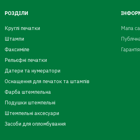
РОЗДІЛИ
ІНФОР
Круглі печатки
Мапа са
Штампи
Публічн
Факсиміле
Гарантія
Рельєфні печатки
Датери та нумератори
Оснащення для печаток та штампів
Фарба штемпельна
Подушки штемпельні
Штемпельні аксесуари
Засоби для опломбування