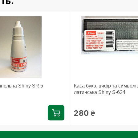
ть:
пельна Shiny SR 5
Каса букв, цифр та символі
латинська Shiny S-624
280
₴