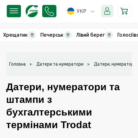
УКР
Хрещатик
Печерськ
Лівий берег
Голосіїв
Головна
Датери та нумератори
Датери, нумератори 
Датери, нумератори та
штампи з
бухгалтерськими
термінами Trodat