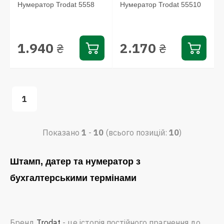
Нумератор Trodat 5558
Нумератор Trodat 55510
1.940
2.170
₴
₴
1
Показано
1
-
10
(всього позицій:
10
)
Штамп, датер та нумератор з
бухгалтерськими термінами
Бренд
Trodat
- це історія постійного прагнення до