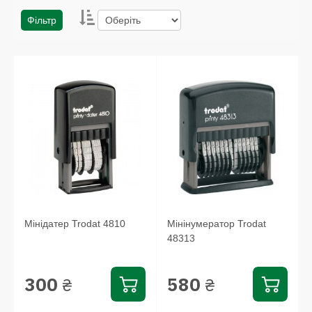
Фільтр
Мінідатер Trodat 4810
Мінінумератор Trodat
48313
300
580
₴
₴