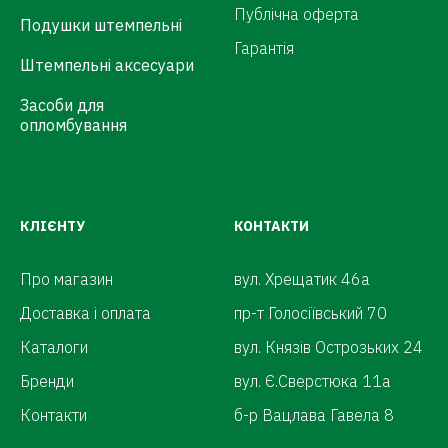
Публічна оферта
Подушки штемпельні
Гарантія
Штемпельні аксесуари
Засоби для
опломбування
КЛІЄНТУ
КОНТАКТИ
Про магазин
вул. Хрещатик 46а
Доставка і оплата
пр-т Голосіївський 70
Каталоги
вул. Князів Острозьких 24
Бренди
вул. Є.Сверстюка 11а
Контакти
б-р Вацлава Гавела 8