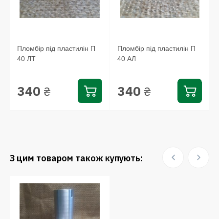
Пломбір під пластилін П
Пломбір під пластилін П
40 ЛТ
40 АЛ
340
340
₴
₴
З цим товаром також купують: