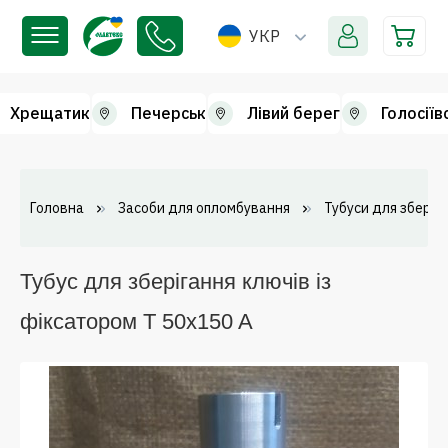
УКР
Хрещатик
Печерськ
Лівий берег
Голосіїв
Головна
Засоби для опломбування
Тубуси для зберіг
Тубус для зберігання ключів із
фіксатором Т 50x150 A