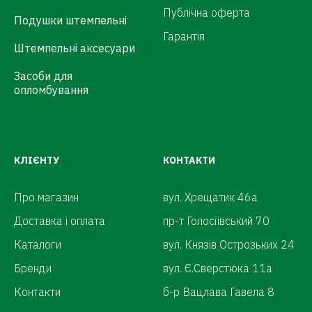
Публічна оферта
Подушки штемпельні
Гарантія
Штемпельні аксесуари
Засоби для
опломбування
КЛІЄНТУ
КОНТАКТИ
Про магазин
вул. Хрещатик 46а
Доставка і оплата
пр-т Голосіївський 70
Каталоги
вул. Князів Острозьких 24
Бренди
вул. Є.Сверстюка 11а
Контакти
б-р Вацлава Гавела 8