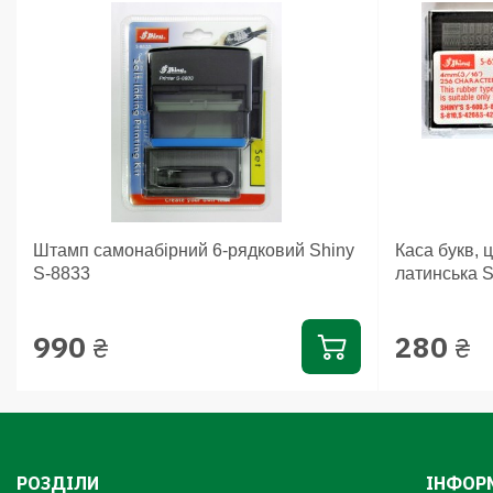
Штамп самонабірний 6-рядковий Shiny
Каса букв, 
S-8833
латинська S
990
280
₴
₴
РОЗДІЛИ
ІНФОР