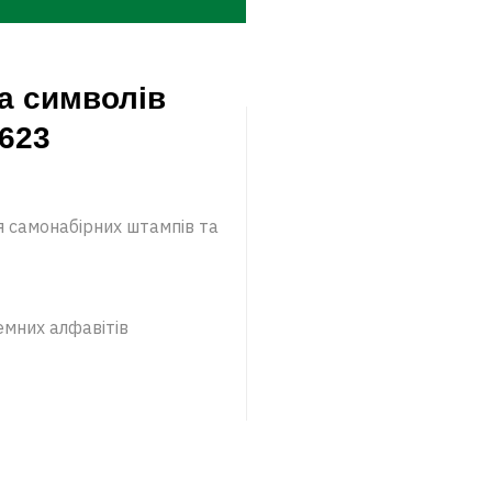
а символів
-623
я самонабірних штампів та
земних алфавітів