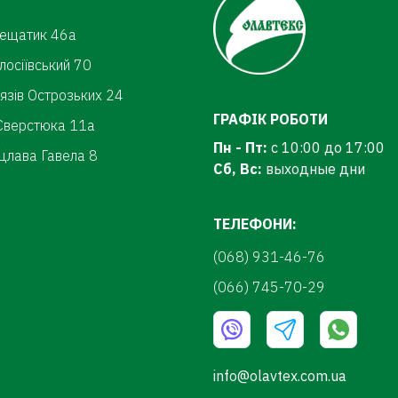
рещатик 46а
олосіївський 70
нязів Острозьких 24
ГРАФІК РОБОТИ
.Сверстюка 11а
Пн - Пт:
с 10:00 до 17:00
цлава Гавела 8
Сб, Вс:
выходные дни
ТЕЛЕФОНИ:
(068) 931-46-76
(066) 745-70-29
info@olavtex.com.ua