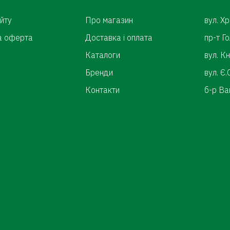
йту
Про магазин
вул. Х
а оферта
Доставка і оплата
пр-т Г
Каталоги
вул. К
Бренди
вул. Є
Контакти
б-р Ва