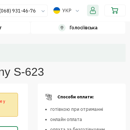
УКР
(068) 931-46-76
г
Голосіївська
ny S-623
Способи оплати:
е у
готівкою при отриманні
онлайн оплата
оплата за безготівковим