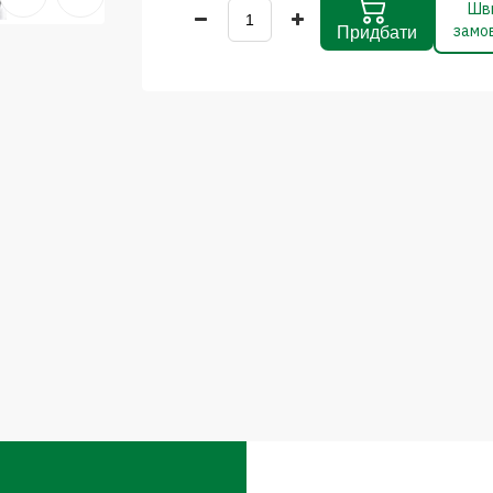
Шв
замо
Придбати