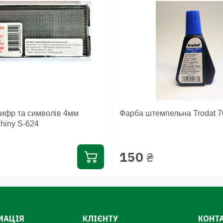
цифр та символів 4мм
Фарба штемпельна Trodat 7
hiny S-624
150
₴
МАЦІЯ
КЛІЄНТУ
КОНТ