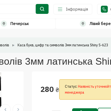
Інформація
Печерськ
Лівий бере
мволів
Каса букв, цифр та символів 3мм латинська Shiny S-623
волів 3мм латинська Shi
280
Статус:
Наявність уточнюйт
₴
менеджера