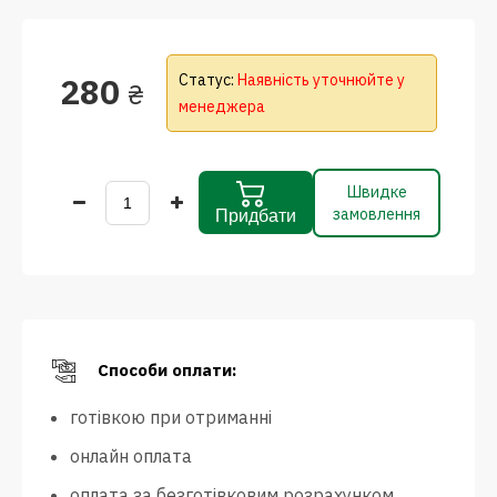
280
Статус:
Наявність уточнюйте у
₴
менеджера
Швидке
замовлення
Придбати
Способи оплати:
готівкою при отриманні
онлайн оплата
оплата за безготівковим розрахунком