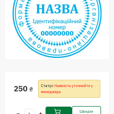
250
Статус:
Наявність уточнюйте у
₴
менеджера
Швидке