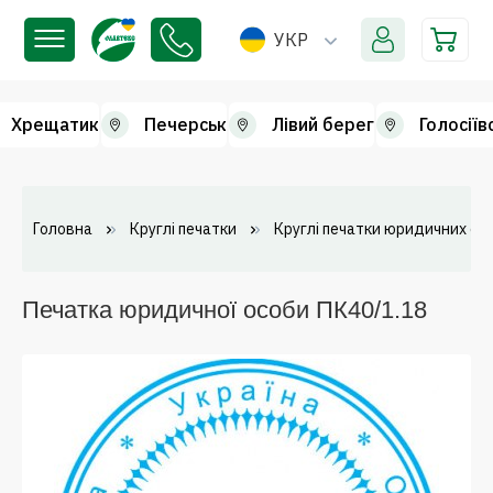
УКР
Хрещатик
Печерськ
Лівий берег
Голосіїв
Головна
Круглі печатки
Круглі печатки юридичних осі
Печатка юридичної особи ПК40/1.18