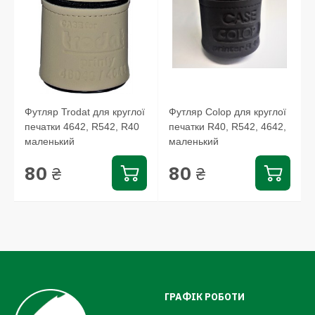
Футляр Trodat для круглої
Футляр Colop для круглої
печатки 4642, R542, R40
печатки R40, R542, 4642,
маленький
маленький
80
80
₴
₴
ГРАФІК РОБОТИ