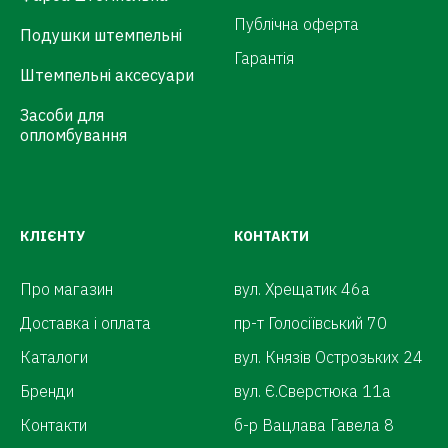
Публічна оферта
Подушки штемпельні
Гарантія
Штемпельні аксесуари
Засоби для
опломбування
КЛІЄНТУ
КОНТАКТИ
Про магазин
вул. Хрещатик 46а
Доставка і оплата
пр-т Голосіївський 70
Каталоги
вул. Князів Острозьких 24
Бренди
вул. Є.Сверстюка 11а
Контакти
б-р Вацлава Гавела 8