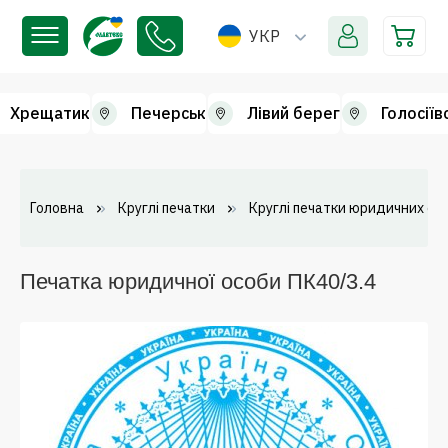
УКР
Хрещатик
Печерськ
Лівий берег
Голосіїв
Головна
Круглі печатки
Круглі печатки юридичних осі
Печатка юридичної особи ПК40/3.4