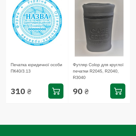
Печатка юридичної особи
Футляр Colop для круглої
ПК40/3.13
печатки R2045, R2040,
R3040
310
90
₴
₴