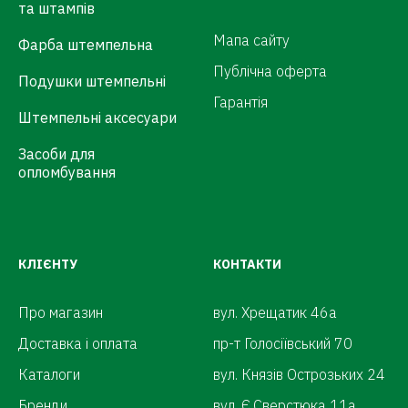
та штампів
Мапа сайту
Фарба штемпельна
Публічна оферта
Подушки штемпельні
Гарантія
Штемпельні аксесуари
Засоби для
опломбування
КЛІЄНТУ
КОНТАКТИ
Про магазин
вул. Хрещатик 46а
Доставка і оплата
пр-т Голосіївський 70
Каталоги
вул. Князів Острозьких 24
Бренди
вул. Є.Сверстюка 11а