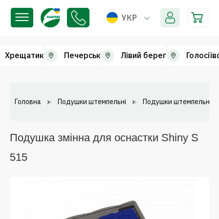
УКР
Хрещатик
Печерськ
Лівий берег
Голосіїв
Головна
Подушки штемпельні
Подушки штемпельні зм
Подушка змінна для оснастки Shiny S
515