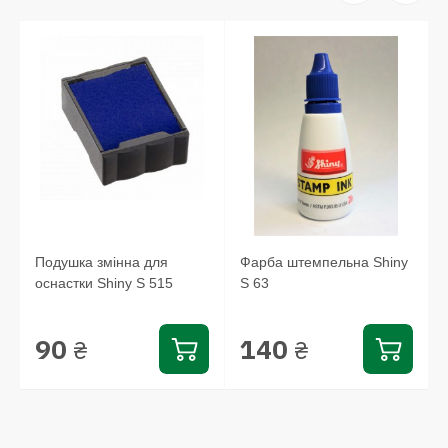
Подушка змінна для
Фарба штемпельна Shiny
оснастки Shiny S 515
S 63
90
140
₴
₴