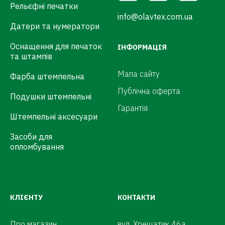
Рельєфні печатки
info@olavtex.com.ua
Датери та нумератори
Оснащення для печаток
ІНФОРМАЦІЯ
та штампів
Мапа сайту
Фарба штемпельна
Публічна оферта
Подушки штемпельні
Гарантія
Штемпельні аксесуари
Засоби для
опломбування
КЛІЄНТУ
КОНТАКТИ
Про магазин
вул. Хрещатик 46а