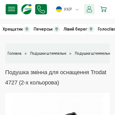
УКР
Хрещатик
Печерськ
Лівий берег
Голосіїв
Головна
Подушки штемпельні
Подушки штемпельні зм
Подушка змінна для оснащення Trodat
4727 (2-х кольорова)