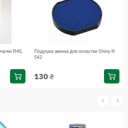
ечатки R40,
Подушка змінна для оснастки Shiny R
542
130
₴