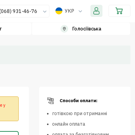
УКР
(068) 931-46-76
г
Голосіївська
Способи оплати:
е у
готівкою при отриманні
онлайн оплата
оплата за безготівковим