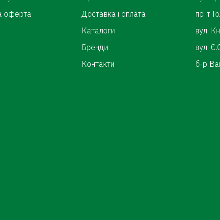
а оферта
Доставка і оплата
пр-т Г
Каталоги
вул. К
Бренди
вул. Є
Контакти
б-р Ва