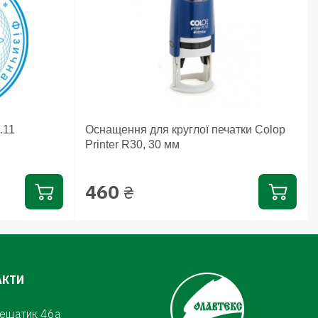
.11
Оснащення для круглої печатки Colop
Printer R30, 30 мм
460
₴
АКТИ
рещатик 46а