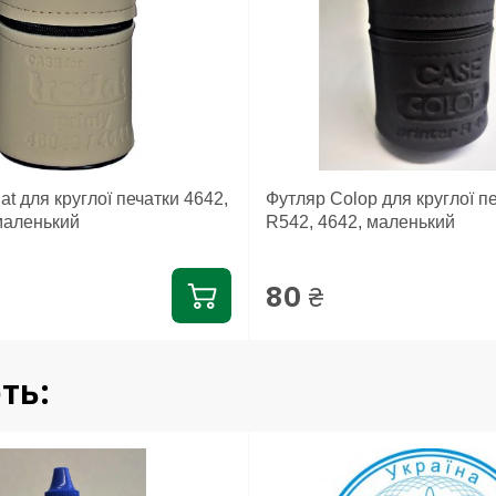
at для круглої печатки 4642,
Футляр Colop для круглої п
маленький
R542, 4642, маленький
80
₴
ть: