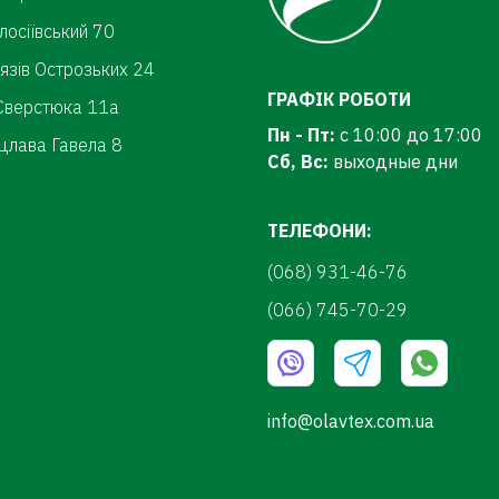
олосіївський 70
нязів Острозьких 24
ГРАФІК РОБОТИ
.Сверстюка 11а
Пн - Пт:
с 10:00 до 17:00
цлава Гавела 8
Сб, Вс:
выходные дни
ТЕЛЕФОНИ:
(068) 931-46-76
(066) 745-70-29
info@olavtex.com.ua