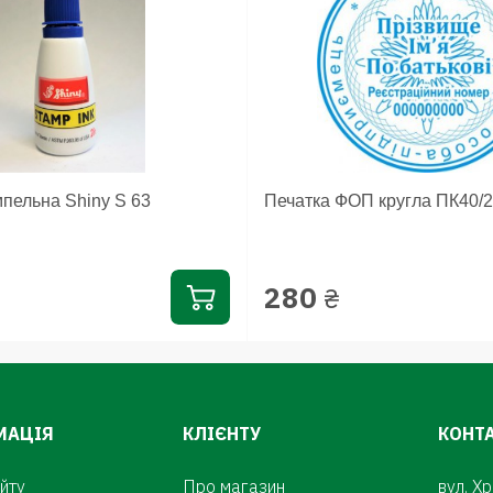
пельна Shiny S 63
Печатка ФОП кругла ПК40/2
280
₴
МАЦІЯ
КЛІЄНТУ
КОНТ
йту
Про магазин
вул. Х