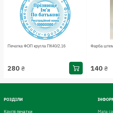
Печатка ФОП кругла ПК40/2.16
Фарба штем
280
140
₴
₴
РОЗДІЛИ
ІНФОР
Круглі печатки
Мапа са