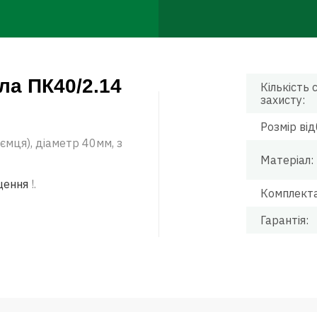
ла ПК40/2.14
Кількість 
захисту:
Розмір від
ємця), діаметр 40мм, з
Матеріал:
щення
!.
Комплекта
Гарантія: