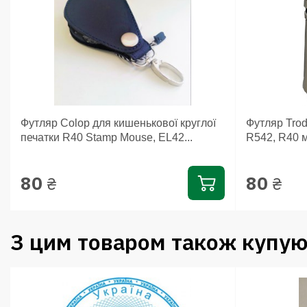
Футляр Colop для кишенькової круглої
Футляр Trod
печатки R40 Stamp Mouse, EL42...
R542, R40 
80
80
₴
₴
З цим товаром також купую