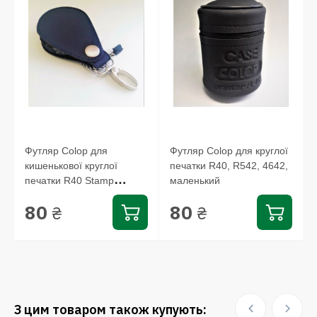
ї
Футляр Colop для
Футляр Colop для круглої
кишенькової круглої
печатки R40, R542, 4642,
печатки R40 Stamp
маленький
Mouse, EL42...
80
80
₴
₴
З цим товаром також купують: