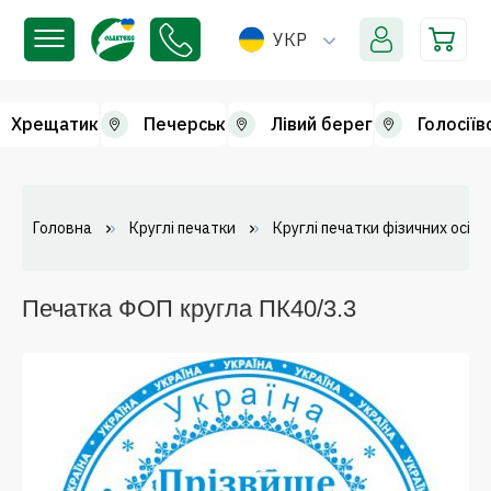
УКР
Хрещатик
Печерськ
Лівий берег
Голосіїв
Головна
Круглі печатки
Круглі печатки фізичних осіб
Печатка ФОП кругла ПК40/3.3