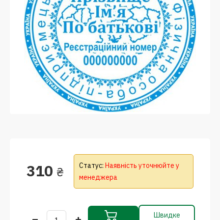
310
Статус:
Наявність уточнюйте у
₴
менеджера
Швидке