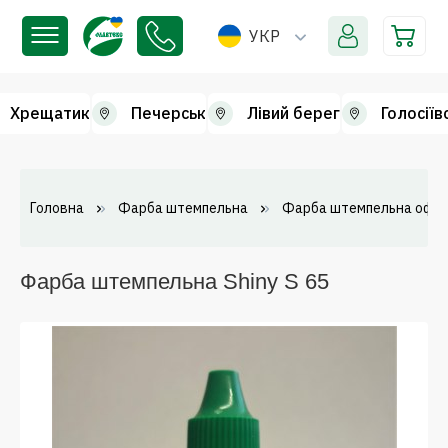
УКР
Хрещатик
Печерськ
Лівий берег
Голосіїв
Головна
Фарба штемпельна
Фарба штемпельна офіс
Фарба штемпельна Shiny S 65