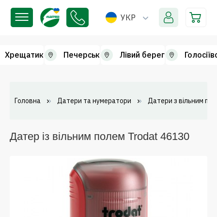
УКР
Хрещатик
Печерськ
Лівий берег
Голосіїв
Головна
Датери та нумератори
Датери з вільним по
Датер із вільним полем Trodat 46130