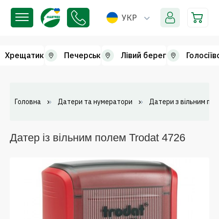
УКР
Хрещатик
Печерськ
Лівий берег
Голосіїв
Головна
Датери та нумератори
Датери з вільним по
Датер із вільним полем Trodat 4726