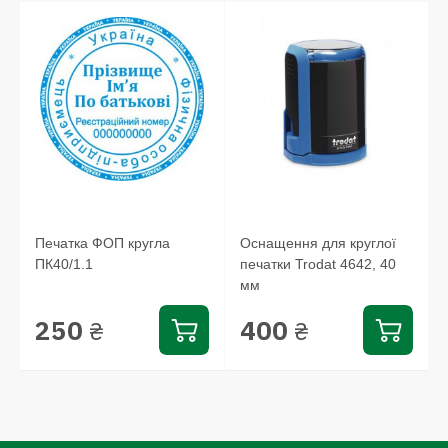
и
Печатка ФОП кругла
Оснащення для круглої
ПК40/1.1
печатки Trodat 4642, 40
мм
250
400
₴
₴